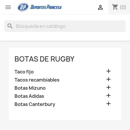
shopping_cart


(0)
search
BOTAS DE RUGBY

Taco fijo

Tacos recambiables

Botas Mizuno

Botas Adidas

Botas Canterbury